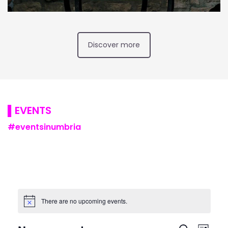
Discover more
▌
EVENTS
#eventsinumbria
There are no upcoming events.
Events
Event