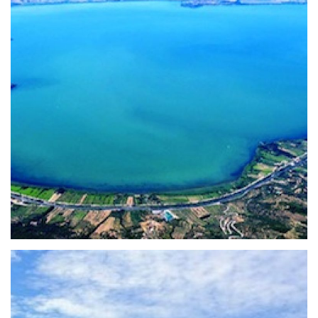
Maggiore Island at Trasimeno Lake
L’Umbria è la patria della gastronomia e del buon
cibo, anche ad Agosto! L’estate è anzi la stagione
per eccellenza della buona tavola, con le cittadine
e i borghi che [...]