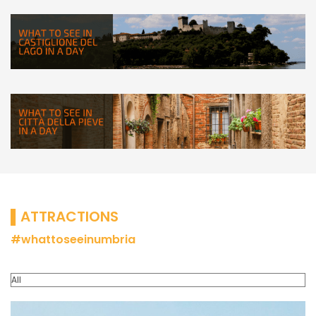
▌ATTRACTIONS
#whattoseeinumbria