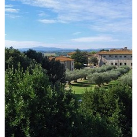
Trasimeno, times and prices of the boats
for the islands
Alla ricerca di idee e eventi per trascorrere il
Capodanno a Perugia? Ti suggeriamo tutta una
serie di iniziative, feste, serate di intrattenimento
organizzate per il Capodanno a Perugia, una [...]