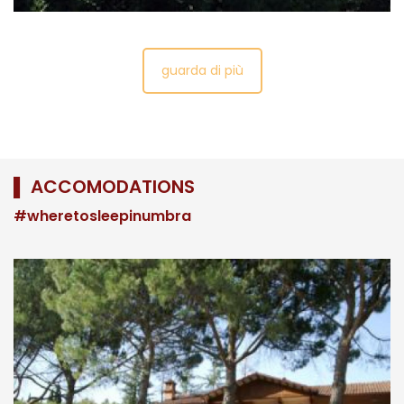
guarda di più
▌ ACCOMODATIONS
#wheretosleepinumbra
What to see in Castiglione del Lago in one
day
Situata su un promontorio affacciato sul lago
Trasimeno, Castiglione del Lago è uno dei più bei