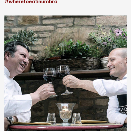
#wheretoeatinumbra
s
e