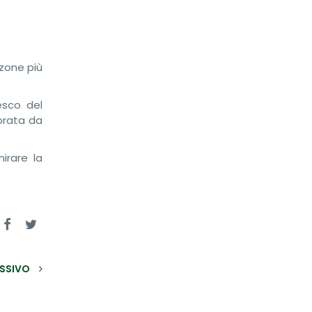
 zone più
esco del
orata da
mirare la
SSIVO