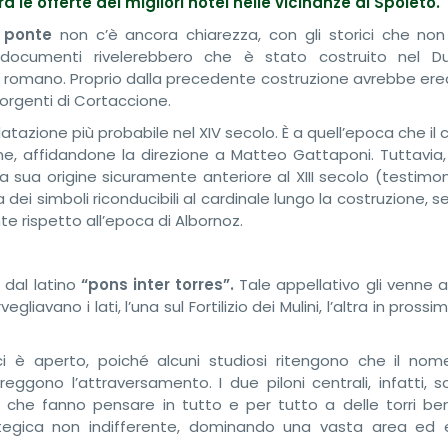
a le offerte dei migliori hotel nelle vicinanze di Spoleto.
 ponte
non c’è ancora chiarezza, con gli storici che non
 documenti rivelerebbero che è stato costruito nel D
o romano. Proprio dalla precedente costruzione avrebbe ered
orgenti di Cortaccione.
atazione più probabile nel XIV secolo. È a quell’epoca che il 
ne, affidandone la direzione a Matteo Gattaponi. Tuttavia, 
a sua origine sicuramente anteriore al XIII secolo (testimo
a dei simboli riconducibili al cardinale lungo la costruzione,
e rispetto all’epoca di Albornoz.
 dal latino
“pons inter torres”.
Tale appellativo gli venne a
gliavano i lati, l’una sul Fortilizio dei Mulini, l’altra in prossi
ci è aperto, poiché alcuni studiosi ritengono che il nom
reggono l’attraversamento. I due piloni centrali, infatti, 
 che fanno pensare in tutto e per tutto a delle torri ben
ategica non indifferente, dominando una vasta area ed