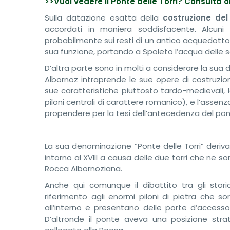
>>Vuoi vedere il Ponte delle Torri? Consulta or
Sulla datazione esatta della
costruzione del
accordati in maniera soddisfacente. Alcuni
probabilmente sui resti di un antico acquedott
sua funzione, portando a Spoleto l’acqua delle s
D’altra parte sono in molti a considerare la sua d
Albornoz intraprende le sue opere di costruzio
sue caratteristiche piuttosto tardo-medievali, l
piloni centrali di carattere romanico), e l’assenz
propendere per la tesi dell’antecedenza del pont
La sua denominazione “Ponte delle Torri” deriva
intorno al XVIII a causa delle due torri che ne sorve
Rocca Albornoziana.
Anche qui comunque il dibattito tra gli stori
riferimento agli enormi piloni di pietra che sor
all’interno e presentano delle porte d’accesso
D’altronde il ponte aveva una posizione str