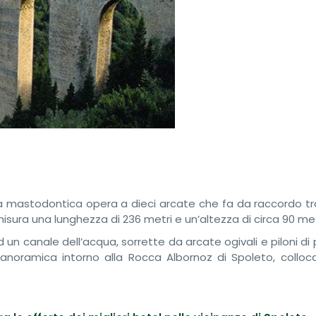
 mastodontica opera a dieci arcate che fa da raccordo tra 
misura una lunghezza di 236 metri e un’altezza di circa 90 met
n canale dell’acqua, sorrette da arcate ogivali e piloni di p
noramica intorno alla Rocca Albornoz di Spoleto, colloca