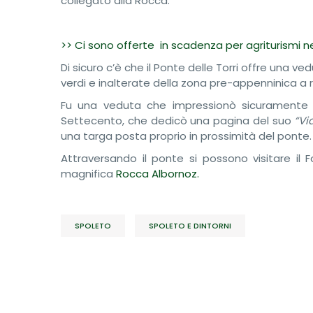
collegato alla Rocca.
>> Ci sono offerte in scadenza per agriturismi ne
Di sicuro c’è che il Ponte delle Torri offre una
verdi e inalterate della zona pre-appenninica a r
Fu una veduta che impressionò sicuramente
Settecento, che dedicò una pagina del suo
“Vi
una targa posta proprio in prossimità del ponte.
Attraversando il ponte si possono visitare il Fo
magnifica
Rocca Albornoz.
SPOLETO
SPOLETO E DINTORNI