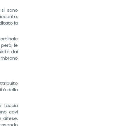
 si sono
uecento,
itato la
cardinale
però, le
niata dai
 sembrano
ttribuito
mità della
e faccia
sono cavi
 difese.
 essendo