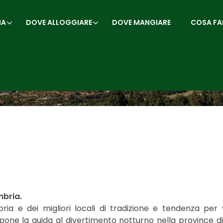
IA
DOVE ALLOGGIARE
DOVE MANGIARE
COSA FA
mbria.
ia e dei migliori locali di tradizione e tendenza per v
pone la guida al divertimento notturno nella province di