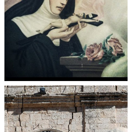
Mostra Permanente degli Antichi Mestieri e
della Civiltà Contadina
Adiacente all’agriturismo Casa Nuova di Assisi,
poco distante da Perugia, si trova la Mostra degli
Antichi Mestieri e della Civiltà Contadina.