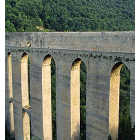
Pinacoteca Comunale di Spoleto
Questo particolarissimo crocifisso portatile,
tempera su tavola di 39×49 cm, fu realizzato dal
Maestro di Sant’Alò e si può ammirare
nella Pinacoteca Comunale di Spoleto.