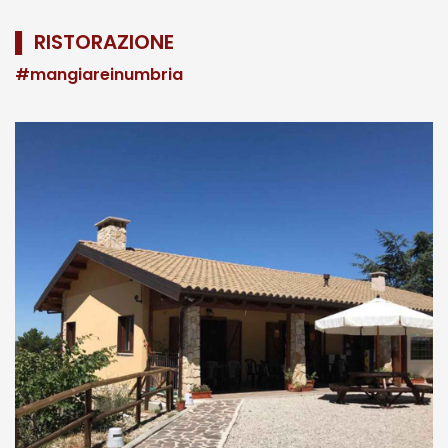
▌ RISTORAZIONE
#mangiareinumbria
i
i