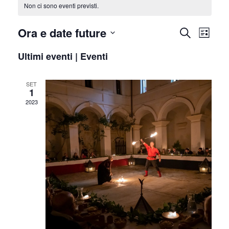
Non ci sono eventi previsti.
Eventi
Event
Ora e date future
Cerca
Elenco
Viste
Ricerca
Seleziona
Navig
e
Ultimi eventi | Eventi
la
viste
data.
Navigazio
SET
1
2023