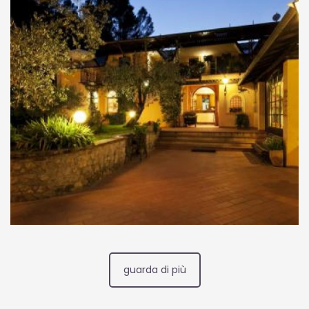
mastodontica opera a dieci arcate che fa da
raccordo tra il Colle Sant’Elia e Monteluco. Si
tratta di un ponte che misura una lunghezza di 236
metri e un’altezza di circa 90 metri.
a
guarda di più