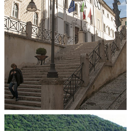
La Spoletonorcia MTB
Spoleto è una delle città più ricche di opportunità
di tutta l’Umbria: preziosi luoghi d’arte, bellezze
naturali, eventi locali… non manca davvero nulla.
Vogliamo quindi consigliarvi cosa fare a Spoleto