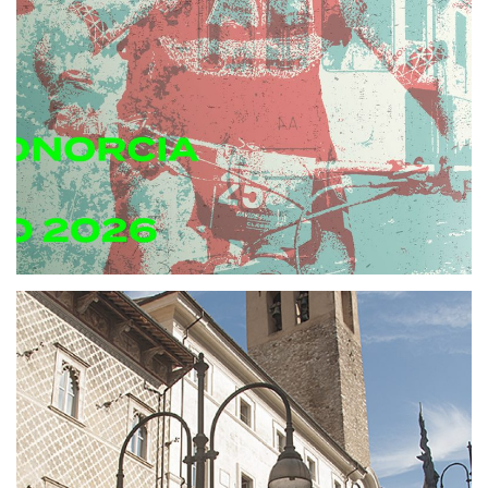
Chiesa di San Salvatore
La Chiesa di San Salvatore è la più antica chiesa di
Spoleto, un interessante e affascinante edificio
che affonda le sue radici nel passato locale e in
particolare si lega alla presenza longobarda nella
regione.