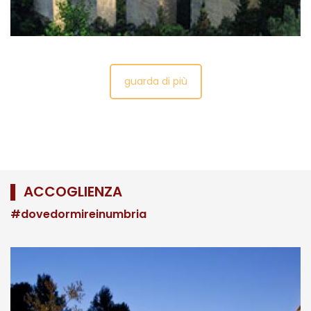
guarda di più
▌ ACCOGLIENZA
#dovedormireinumbria
Ponte delle Torri
Il suggestivo Ponte delle Torri di Spoleto è una