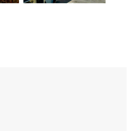
o a
Basilica di San
Benedetto
sacra e
La Basilica di San Benedetto è la
nizia da
principale chiesa di Gualdo
conduce
Tadino e si erge nella piazza
principale della città