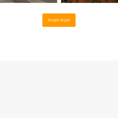
Scopri di più
 vedere a
rtide in un giorno
Da Città di Castell
Gubbio – Eremi,
edere a Umbertide in un
miracoli e misteri
? Scoprite con la nostra
ida l’antico borgo
Un itinerario nell’Umbria 
ale di origine etrusca
mistica, sacra e pagana, i
to nell’Alta Valle del
Città di Castello e ci 
!
fino a Gubbio