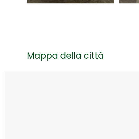
Cosa
Mappa della città
Umbe
Cosa v
Collezione Burri
giorno
Grazie alle donazioni dell’artista
mini gu
Alberto Burri delle prime 32 tele
mediev
alla sua città natale nel 1978 è
colloca
nata la Collezione Burri.
Tevere