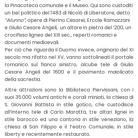
la Pinacoteca comunale e il Museo. Qui sono custoditi
un bel polittico del 1483 di Nicolò di Liberatore, detto
“Alunno”
, opere di Pierino Cesarei, Ercole Ramazzani
e Giulio Cesare Angeli, un altare in pietra del ‘200, un
crocifisso ligneo del XIII sec., reperti romanici e
documenti medioevali.
Per ciò che riguarda il Duomo invece, originario del XI
secolo ma rifatto nel XV, vanno sottolineati il portale
romanico sul fianco sinistro, alcube tele di Giulio
Cesare Angeli del 1600 e il pavimento maiolicato
della sacrestia.
Altre attrazioni sono la Biblioteca Piervissani, con i
suoi 35.000 volumi antichi e corali miniati, la chiesa di
S. Giovanni Battista in stile gotico, che custodisce
all’interno tele di Carlo Maratta, tre altari lignei in
stile barocco ed una cantoria in stile veneziano, la
chiesa di San Filippo e il Teatro Comunale, in stile
liberty e recentemente restaurato.