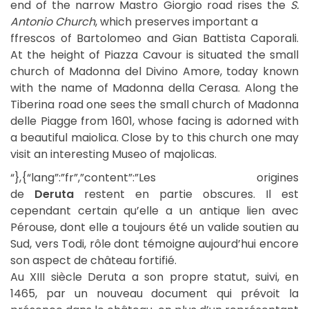
end of the narrow Mastro Giorgio road rises the
S.
Antonio Church
, which preserves important a
ffrescos of Bartolomeo and Gian Battista Caporali.
At the height of Piazza Cavour is situated the small
church of Madonna del Divino Amore, today known
with the name of Madonna della Cerasa. Along the
Tiberina road one sees the small church of Madonna
delle Piagge from 1601, whose facing is adorned with
a beautiful maiolica. Close by to this church one may
visit an interesting Museo of majolicas.
“},{“lang”:”fr”,”content”:”Les origines
de
Deruta
restent en partie obscures. Il est
cependant certain qu’elle a un antique lien avec
Pérouse, dont elle a toujours été un valide soutien au
Sud, vers Todi, rôle dont témoigne aujourd’hui encore
son aspect de château fortifié.
Au XIII siècle Deruta a son propre statut, suivi, en
1465, par un nouveau document qui prévoit la