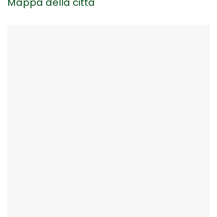
Mappa della città
Ceramiche e Maioliche di Deruta
Deruta è nota per essere patria indiscussa della
produzione di maioliche e ceramiche tra le più
belle e pregiate d’Italia. Il binomio Deruta –
maioliche, così come quello Deruta – ceramiche