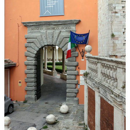
Torre Strozzi
Torre Strozzi è situata a Perugia, in Strada della
Perlasca. Nata come avamposto militale è oggi un
contenitore espositivo, un vero e proprio spazio
dedicato dove storia, arte contemporanea e
natura si fondono insieme.