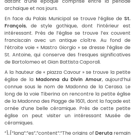
datant d’une époque comprise entre la période
archaïque et nos jours.
En face du Palais Municipal se trouve l’église de
St.
François
, de style gothique, dont l’intérieur est
intéressant. Près de l’église se trouve l’ex couvent
franciscain avec un antique cloître. Au fond de
l’étroite voie « Mastro Giorgio » se dresse l’église de
St. Antoine, qui conserve des fresques significatives
de Bartolomeo et Gian Battista Caporali.
A la hauteur de « piazza Cavour » se trouve la petite
église de la
Madonna du Divin Amour
, aujourd’hui
connue sous le nom de Madonna de la Cerasa. Le
long de la voie Tiberina on rencontre la petite église
de la Madonna des Piagge de 1601, dont la façade est
ornée d’une belle céramique. Près de cette petite
église on peut visiter un intéressant Musée de
céramiques.
“},{“lang”:”es”,”content”:”The origins of
Deruta
remain