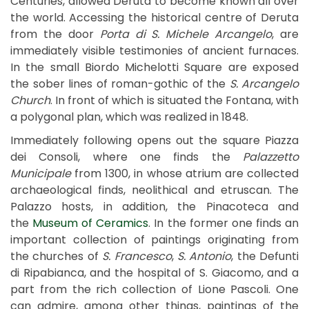
Centuries, allowed Deruta to become known all over
the world. Accessing the historical centre of Deruta
from the door
Porta di S. Michele Arcangelo
, are
immediately visible testimonies of ancient furnaces.
In the small Biordo Michelotti Square are exposed
the sober lines of roman-gothic of the
S. Arcangelo
Church
. In front of which is situated the Fontana, with
a polygonal plan, which was realized in 1848.
Immediately following opens out the square Piazza
dei Consoli, where one finds the
Palazzetto
Municipale
from 1300, in whose atrium are collected
archaeological finds, neolithical and etruscan. The
Palazzo hosts, in addition, the Pinacoteca and
the
Museum of Ceramics
. In the former one finds an
important collection of paintings originating from
the churches of
S. Francesco
,
S. Antonio
, the Defunti
di Ripabianca, and the hospital of S. Giacomo, and a
part from the rich collection of Lione Pascoli. One
can admire, among other things, paintings of the