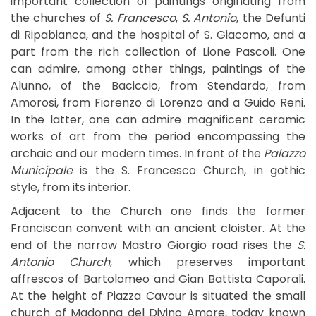
important collection of paintings originating from
the churches of
S. Francesco
,
S. Antonio
, the Defunti
di Ripabianca, and the hospital of S. Giacomo, and a
part from the rich collection of Lione Pascoli. One
can admire, among other things, paintings of the
Alunno, of the Baciccio, from Stendardo, from
Amorosi, from Fiorenzo di Lorenzo and a Guido Reni.
In the latter, one can admire magnificent ceramic
works of art from the period encompassing the
archaic and our modern times. In front of the
Palazzo
Municipale
is the S. Francesco Church, in gothic
style, from its interior.
Adjacent to the Church one finds the former
Franciscan convent with an ancient cloister. At the
end of the narrow Mastro Giorgio road rises the
S.
Antonio Church
, which preserves important
affrescos of Bartolomeo and Gian Battista Caporali.
At the height of Piazza Cavour is situated the small
church of Madonna del Divino Amore, today known