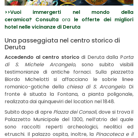
>>Vuoi immergerti nel mondo della
ceramica?
Consulta
ora
le offerte dei migliori
hotel nelle vicinanze di Deruta
Una passeggiata nel centro storico di
Deruta
Accedendo al centro storico
di Deruta dalla P
orta
di S. Michele Arcangelo
, sono subito visibili
testimonianze di antiche fornaci. Sulla piazzetta
Biordo Michelotti si affacciano le sobrie linee
romanico-gotiche della
chiesa di S. Arcangelo
. Di
fronte è situata la Fontana, a pianta poligonale,
realizzata dai quinqueviri del location nel 1848.
Subito dopo di apre
Piazza dei Consoli
, dove si trova il
Palazzetto Municipale del 1300, nell’atrio del quale
sono raccolti reperti archeologici, neolitici ed
etruschi. Il palazzo ospita, inoltre, la
Pinacoteca e il