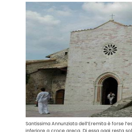
Santissima Annunziata dell’Eremita è forse l’es
inferiore a croce greca. Di essa oggi resta so