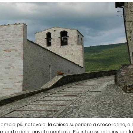
empio più notevole: la chiesa superiore a croce latina, e l
lo parte della navata centrale. Più interessante invece la 