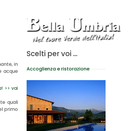
Scelti per voi …
ante, in
Accoglienza e ristorazione
le acque
a! >> vai
te quali
del primo