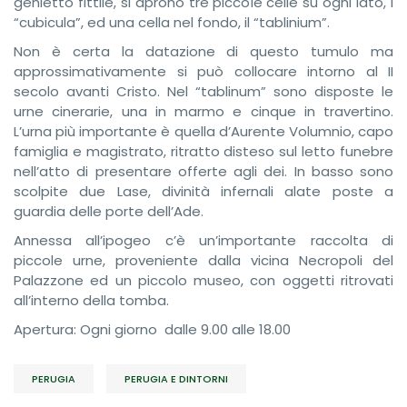
genietto fittile, si aprono tre piccole celle su ogni lato, i
“cubicula”, ed una cella nel fondo, il “tablinium”.
Non è certa la datazione di questo tumulo ma
approssimativamente si può collocare intorno al II
secolo avanti Cristo. Nel “tablinum” sono disposte le
urne cinerarie, una in marmo e cinque in travertino.
L’urna più importante è quella d’Aurente Volumnio, capo
famiglia e magistrato, ritratto disteso sul letto funebre
nell’atto di presentare offerte agli dei. In basso sono
scolpite due Lase, divinità infernali alate poste a
guardia delle porte dell’Ade.
Annessa all’ipogeo c’è un’importante raccolta di
piccole urne, proveniente dalla vicina Necropoli del
Palazzone ed un piccolo museo, con oggetti ritrovati
all’interno della tomba.
Apertura: Ogni giorno dalle 9.00 alle 18.00
PERUGIA
PERUGIA E DINTORNI