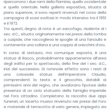
ripercorrono i due rami della Flaminia, quello occidentale
e quello orientale. Nella galleria espositiva, situata al
piano superiore, vi sono reperti rinvenuti nel corso della
campagna di scavi svoltasi in modo intensivo tra il 1951
e il 1972.
Tra questi, degno di nota è un sarcofago, risalente al I
sec. d.C., situato originariamente nei pressi della tomba
a cuspide, che raccoglieva le spoglie di una fanciulla e
contenente una collana e una coppia di orecchini d’oro.
In corso di restauro, ma comunque esposta, è una
statua di Bacco, probabilmente appartenente all’area
degli edifici per lo spettacolo, della fine del I sec. d.C.,
inizi del successivo. Di notevole effetto sono i resti di
una colossale statua dell’imperatore Claudio,
comprendenti la testa e il ginocchio, databili ai
primissimi anni del regno, che avvalorano l’ipotesi della
presenza di un ciclo statuario della famiglia imperiale
nel Foro cittadino. Completano la raccolta due cippi
funerari, un lacerto musivo rinvenuto nei pressi del Foro
e materiale di terracotta di vario genere, impiegato sia