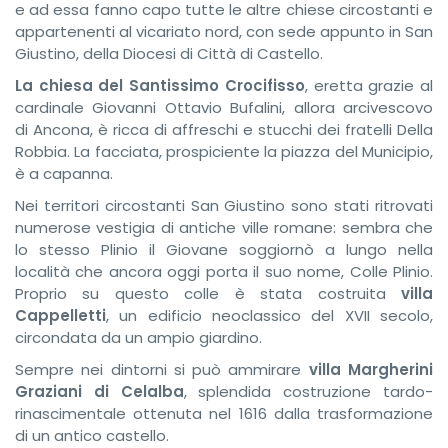
e ad essa fanno capo tutte le altre chiese circostanti e
appartenenti al vicariato nord, con sede appunto in San
Giustino, della Diocesi di Città di Castello.
La chiesa del Santissimo Crocifisso
, eretta grazie al
cardinale Giovanni Ottavio Bufalini, allora arcivescovo
di Ancona, è ricca di affreschi e stucchi dei fratelli Della
Robbia. La facciata, prospiciente la piazza del Municipio,
è a capanna.
Nei territori circostanti San Giustino sono stati ritrovati
numerose vestigia di antiche ville romane: sembra che
lo stesso Plinio il Giovane soggiornò a lungo nella
località che ancora oggi porta il suo nome, Colle Plinio.
Proprio su questo colle è stata costruita
villa
Cappelletti
, un edificio neoclassico del XVII secolo,
circondata da un ampio giardino.
Sempre nei dintorni si può ammirare
villa Margherini
Graziani di Celalba
, splendida costruzione tardo-
rinascimentale ottenuta nel 1616 dalla trasformazione
di un antico castello.