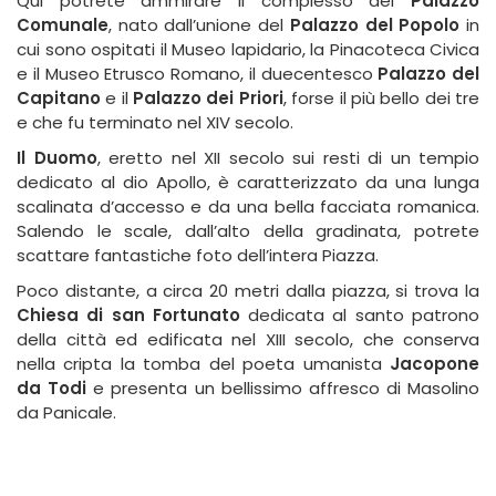
Qui potrete ammirare il complesso del
Palazzo
Comunale
, nato dall’unione del
Palazzo del Popolo
in
cui sono ospitati il Museo lapidario, la Pinacoteca Civica
e il Museo Etrusco Romano, il duecentesco
Palazzo del
Capitano
e il
Palazzo dei Priori
, forse il più bello dei tre
e che fu terminato nel XIV secolo.
Il Duomo
, eretto nel XII secolo sui resti di un tempio
dedicato al dio Apollo, è caratterizzato da una lunga
scalinata d’accesso e da una bella facciata romanica.
Salendo le scale, dall’alto della gradinata, potrete
scattare fantastiche foto dell’intera Piazza.
Poco distante, a circa 20 metri dalla piazza, si trova la
Chiesa di san Fortunato
dedicata al santo patrono
della città ed edificata nel XIII secolo, che conserva
nella cripta la tomba del poeta umanista
Jacopone
da Todi
e presenta un bellissimo affresco di Masolino
da Panicale.