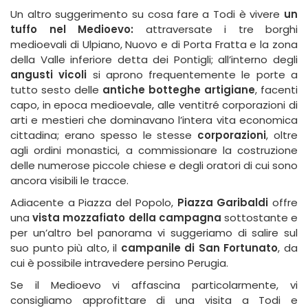
Un altro suggerimento su cosa fare a Todi è vivere
un
tuffo nel Medioevo:
attraversate i tre borghi
medioevali di Ulpiano, Nuovo e di Porta Fratta e la zona
della Valle inferiore detta dei Pontigli; all’interno degli
angusti vicoli
si aprono frequentemente le porte a
tutto sesto delle
antiche botteghe artigiane
, facenti
capo, in epoca medioevale, alle ventitré corporazioni di
arti e mestieri che dominavano l’intera vita economica
cittadina; erano spesso le stesse
corporazioni
, oltre
agli ordini monastici, a commissionare la costruzione
delle numerose piccole chiese e degli oratori di cui sono
ancora visibili le tracce.
Adiacente a Piazza del Popolo,
Piazza Garibaldi
offre
una
vista mozzafiato della campagna
sottostante e
per un’altro bel panorama vi suggeriamo di salire sul
suo punto più alto, il
campanile di San Fortunato
, da
cui è possibile intravedere persino Perugia.
Se il Medioevo vi affascina particolarmente, vi
consigliamo approfittare di una visita a Todi e