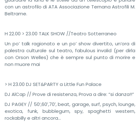
con un astrofilo di ATA Associazione Ternana Astrofili M.
Beltrame.
H 22.00 > 23.00 TALK SHOW //Teatro Sotterraneo
Un po’ talk ragionato e un po’ show divertito, un’ora di
palestra culturale sul teatro, fabulous invalid (per dirla
con Orson Welles) che è sempre sul punto di morire e
non muore mai
> H 23.00 DJ SET&PARTY a Little Fun Palace
DJ AlCap // Prove di resistenza, Prova a dire: “si danza!!”
DJ PAGEY // 50’,60′,70′, beat, garage, surf, psych, lounge,
exotica, funk, bubblegum, spy, spaghetti western,
rockabilly e altri ancora…