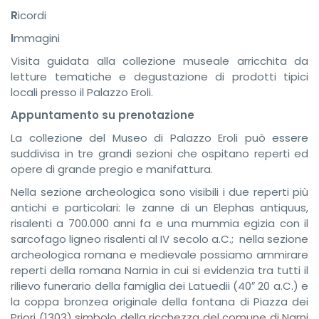
R
icordi
I
mmagini
Visita guidata alla collezione museale arricchita da
letture tematiche e degustazione di prodotti tipici
locali presso il Palazzo Eroli.
Appuntamento su prenotazione
La collezione del Museo di Palazzo Eroli può essere
suddivisa in tre grandi sezioni che ospitano reperti ed
opere di grande pregio e manifattura.
Nella sezione archeologica sono visibili i due reperti più
antichi e particolari: le zanne di un Elephas antiquus,
risalenti a 700.000 anni fa e una mummia egizia con il
sarcofago ligneo risalenti al IV secolo a.C.; nella sezione
archeologica romana e medievale possiamo ammirare
reperti della romana Narnia in cui si evidenzia tra tutti il
rilievo funerario della famiglia dei Latuedii (40″ 20 a.C.) e
la coppa bronzea originale della fontana di Piazza dei
Priori (1303) simbolo della ricchezza del comune di Narni