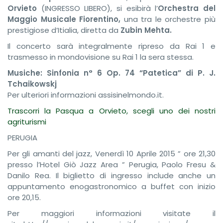
Orvieto
(INGRESSO LIBERO), si esibirà l’
Orchestra del
Maggio Musicale Fiorentino,
una tra le orchestre più
prestigiose d’Itialia, diretta da
Zubin Me
h
ta.
Il concerto sarà integralmente ripreso da Rai 1 e
trasmesso in mondovisione su Rai 1 la sera stessa.
Musiche: Sinfonia n° 6 Op. 74 “Patetica” di P. J.
Tchaikowskj
Per ulteriori informazioni assisinelmondo.it.
Trascorri la Pasqua a Orvieto, scegli uno dei nostri
agriturismi
PERUGIA
Per gli amanti del jazz, Venerdì 10 Aprile 2015 ” ore 21,30
presso l’Hotel Giò Jazz Area ” Perugia, Paolo Fresu &
Danilo Rea. Il biglietto di ingresso include anche un
appuntamento enogastronomico a buffet con inizio
ore 20,15.
Per maggiori informazioni visitate il