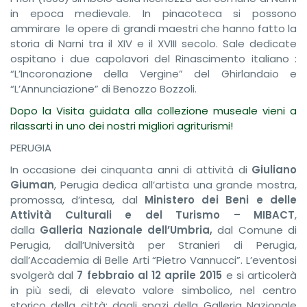
in epoca medievale. In pinacoteca si possono
ammirare le opere di grandi maestri che hanno fatto la
storia di Narni tra il XIV e il XVIII secolo. Sale dedicate
ospitano i due capolavori del Rinascimento italiano :
“L’Incoronazione della Vergine” del Ghirlandaio e
“L’Annunciazione” di Benozzo Bozzoli.
Dopo la Visita guidata alla collezione museale vieni a
rilassarti in uno dei nostri migliori agriturismi!
PERUGIA
In occasione dei cinquanta anni di attività di
Giuliano
Giuman
, Perugia dedica all’artista una grande mostra,
promossa, d’intesa, dal
Ministero dei Beni e delle
Attività Culturali e del Turismo – MIBACT
,
dalla
Galleria Nazionale dell’Umbria,
dal Comune di
Perugia, dall’Università per Stranieri di Perugia,
dall’Accademia di Belle Arti “Pietro Vannucci”. L’eventosi
svolgerà dal
7 febbraio al 12 aprile 2015
e si articolerà
in più sedi, di elevato valore simbolico, nel centro
storico della città: dagli spazi della Galleria Nazionale