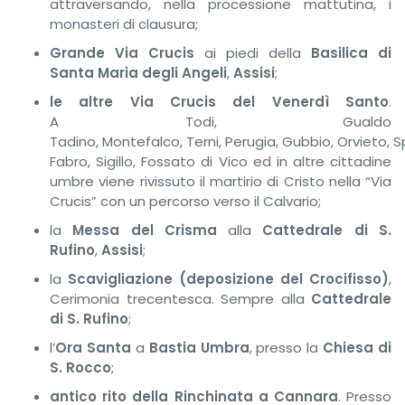
attraversando, nella processione mattutina, i
monasteri di clausura;
Grande Via Crucis
ai piedi della
Basilica di
Santa Maria degli Angeli
,
Assisi
;
le altre Via Crucis del Venerdì Santo
.
A Todi, Gualdo
Tadino, Montefalco, Terni, Perugia, Gubbio, Orvieto, S
Fabro, Sigillo, Fossato di Vico ed in altre cittadine
umbre viene rivissuto il martirio di Cristo nella “Via
Crucis” con un percorso verso il Calvario;
la
Messa del Crisma
alla
Cattedrale di S.
Rufino
,
Assisi
;
la
Scavigliazione
(deposizione del Crocifisso)
,
Cerimonia trecentesca. Sempre alla
Cattedrale
di S. Rufino
;
l’
Ora Santa
a
Bastia Umbra
, presso la
Chiesa di
S. Rocco
;
antico rito della Rinchinata a Cannara
. Presso