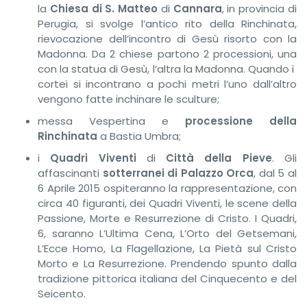
la
Chiesa di S. Matteo
di
Cannara
, in provincia di
Perugia, si svolge l’antico rito della Rinchinata,
rievocazione dell’incontro di Gesù risorto con la
Madonna. Da 2 chiese partono 2 processioni, una
con la statua di Gesù, l’altra la Madonna. Quando i
cortei si incontrano a pochi metri l’uno dall’altro
vengono fatte inchinare le sculture;
messa Vespertina e
processione della
Rinchinata
a Bastia Umbra;
i
Quadri Viventi
di
Città della Pieve
. Gli
affascinanti
sotterranei di Palazzo Orca
, dal 5 al
6 Aprile 2015 ospiteranno la rappresentazione, con
circa 40 figuranti, dei Quadri Viventi, le scene della
Passione, Morte e Resurrezione di Cristo. I Quadri,
6, saranno L’Ultima Cena, L’Orto del Getsemani,
L’Ecce Homo, La Flagellazione, La Pietà sul Cristo
Morto e La Resurrezione. Prendendo spunto dalla
tradizione pittorica italiana del Cinquecento e del
Seicento.