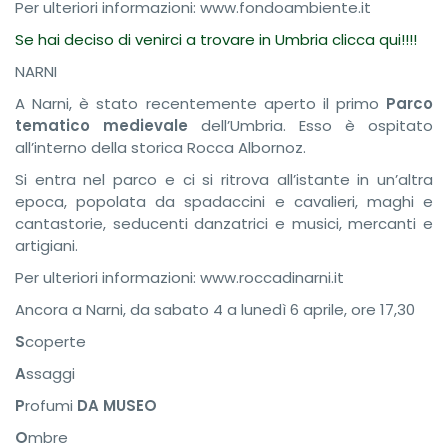
Per ulteriori informazioni: www.fondoambiente.it
Se hai deciso di venirci a trovare in Umbria clicca qui!!!!
NARNI
A Narni, è stato recentemente aperto il primo
Parco
tematico medievale
dell’Umbria. Esso è ospitato
all’interno della storica Rocca Albornoz.
Si entra nel parco e ci si ritrova all’istante in un’altra
epoca, popolata da spadaccini e cavalieri, maghi e
cantastorie, seducenti danzatrici e musici, mercanti e
artigiani.
Per ulteriori informazioni: www.roccadinarni.it
Ancora a Narni, da sabato 4 a lunedì 6 aprile, ore 17,30
S
coperte
A
ssaggi
P
rofumi
DA MUSEO
O
mbre