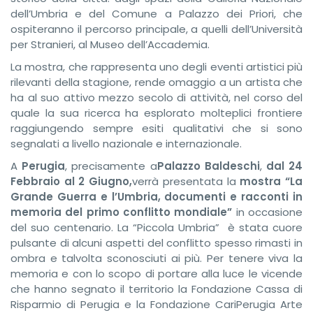
dell’Umbria e del Comune a Palazzo dei Priori, che
ospiteranno il percorso principale, a quelli dell’Università
per Stranieri, al Museo dell’Accademia.
La mostra, che rappresenta uno degli eventi artistici più
rilevanti della stagione, rende omaggio a un artista che
ha al suo attivo mezzo secolo di attività, nel corso del
quale la sua ricerca ha esplorato molteplici frontiere
raggiungendo sempre esiti qualitativi che si sono
segnalati a livello nazionale e internazionale.
A
Perugia
, precisamente a
Palazzo Baldeschi
,
dal
24
Febbraio al 2 Giugno,
verrà presentata la
mostra “
La
Grande Guerra e l’Umbria,
documenti e racconti in
memoria del primo conflitto mondiale”
in occasione
del suo centenario. La “Piccola Umbria” è stata cuore
pulsante di alcuni aspetti del conflitto spesso rimasti in
ombra e talvolta sconosciuti ai più. Per tenere viva la
memoria e con lo scopo di portare alla luce le vicende
che hanno segnato il territorio la Fondazione Cassa di
Risparmio di Perugia e la Fondazione CariPerugia Arte