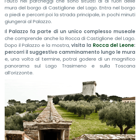
l’auto nei parcheggi che sono situati al di fuori delle
mura del borgo di Castiglione del Lago. Entra nel borgo
a piedi e percorri poi la strada principale, in pochi minuti
giungerai al Palazzo.
I
l Palazzo fa parte di un unico complesso museale
che comprende anche la Rocca di Castiglione del Lago.
Dopo il Palazzo e la mostra,
v
isita la
Rocca del Leone
:
percorri il suggestivo camminamento
lungo le mura
e, una volta al termine, potrai godere di un magnifico
panorama sul Lago Trasimeno e sulla Toscana
all’orizzonte.