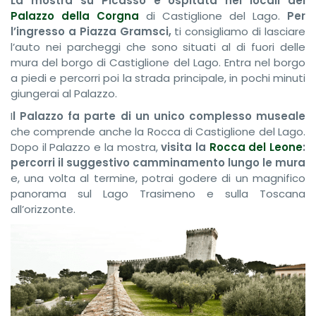
La mostra su Picasso è ospitata nei locali del
Palazzo della Corgna
di Castiglione del Lago.
Per
l’ingresso a Piazza Gramsci,
ti consigliamo di lasciare
l’auto nei parcheggi che sono situati al di fuori delle
mura del borgo di Castiglione del Lago. Entra nel borgo
a piedi e percorri poi la strada principale, in pochi minuti
giungerai al Palazzo.
I
l Palazzo fa parte di un unico complesso museale
che comprende anche la Rocca di Castiglione del Lago.
Dopo il Palazzo e la mostra,
v
isita la
Rocca del Leone
:
percorri il suggestivo camminamento
lungo le mura
e, una volta al termine, potrai godere di un magnifico
panorama sul Lago Trasimeno e sulla Toscana
all’orizzonte.