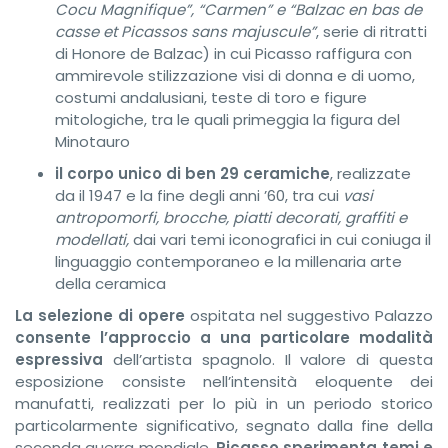
Cocu Magnifique”, “Carmen” e “Balzac en bas de
casse et Picassos sans majuscule”
, serie di ritratti
di Honore de Balzac) in cui Picasso raffigura con
ammirevole stilizzazione visi di donna e di uomo,
costumi andalusiani, teste di toro e figure
mitologiche, tra le quali primeggia la figura del
Minotauro
il corpo unico di ben 29 ceramiche
, realizzate
da il 1947 e la fine degli anni ’60, tra cui
vasi
antropomorfi, brocche, piatti decorati, graffiti e
modellati,
dai vari temi iconografici in cui coniuga il
linguaggio contemporaneo e la millenaria arte
della ceramica
La selezione di opere
ospitata nel suggestivo Palazzo
consente l’approccio a una particolare modalità
espressiva
dell’artista spagnolo. Il valore di questa
esposizione consiste nell’intensità eloquente dei
manufatti, realizzati per lo più in un periodo storico
particolarmente significativo, segnato dalla fine della
seconda guerra mondiale.
Picasso sperimenta temi e