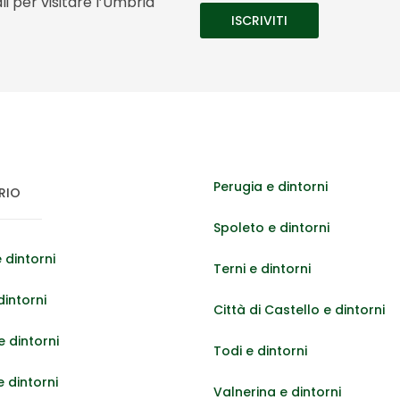
i per visitare l’Umbria
Perugia e dintorni
RIO
Spoleto e dintorni
 dintorni
Terni e dintorni
dintorni
Città di Castello e dintorni
 dintorni
Todi e dintorni
e dintorni
Valnerina e dintorni