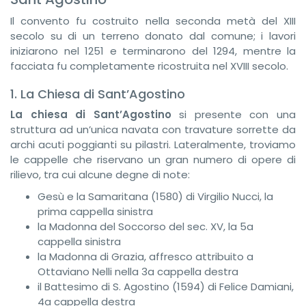
Il convento fu costruito nella seconda metà del XIII
secolo su di un terreno donato dal comune; i lavori
iniziarono nel 1251 e terminarono del 1294, mentre la
facciata fu completamente ricostruita nel XVIII secolo.
1. La Chiesa di Sant’Agostino
La chiesa di Sant’Agostino
si presente con una
struttura ad un’unica navata con travature sorrette da
archi acuti poggianti su pilastri. Lateralmente, troviamo
le cappelle che riservano un gran numero di opere di
rilievo, tra cui alcune degne di note:
Gesù e la Samaritana (1580) di Virgilio Nucci, la
prima cappella sinistra
la Madonna del Soccorso del sec. XV, la 5a
cappella sinistra
la Madonna di Grazia, affresco attribuito a
Ottaviano Nelli nella 3a cappella destra
il Battesimo di S. Agostino (1594) di Felice Damiani,
4a cappella destra