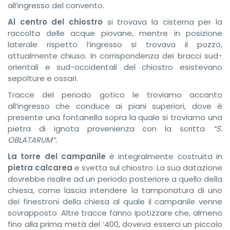
all’ingresso del convento.
Al centro del chiostro
si trovava la cisterna per la
raccolta delle acque piovane, mentre in posizione
laterale rispetto l’ingresso si trovava il pozzo,
attualmente chiuso. In corrispondenza dei bracci sud-
orientali e sud-occidentali del chiostro esistevano
sepolture e ossari.
Tracce del periodo gotico le troviamo accanto
all’ingresso che conduce ai piani superiori, dove è
presente una fontanella sopra la quale si troviamo una
pietra di ignota provenienza con la scritta
“S.
OBLATARUM”.
La
torre del campanile
è integralmente costruita in
pietra calcarea
e svetta sul chiostro. La sua datazione
dovrebbe risalire ad un periodo posteriore a quello della
chiesa, come lascia intendere la tamponatura di uno
dei finestroni della chiesa al quale il campanile venne
sovrapposto. Altre tracce fanno ipotizzare che, almeno
fino alla prima metà del ‘400, doveva esserci un piccolo