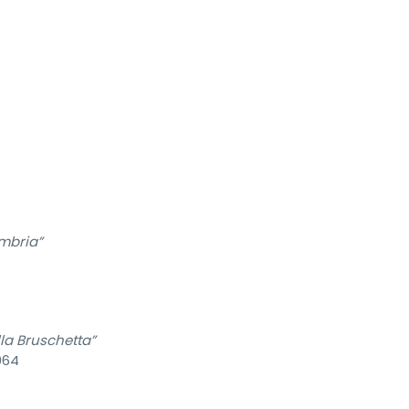
Umbria”
lla Bruschetta”
064