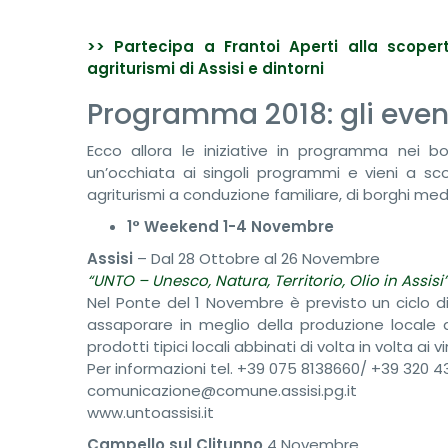
>> Partecipa a Frantoi Aperti alla scopert
agriturismi di Assisi e dintorni
Programma 2018: gli event
Ecco allora le iniziative in programma nei bo
un’occhiata ai singoli programmi e vieni a sc
agriturismi a conduzione familiare, di borghi medi
1° Weekend 1-4 Novembre
Assisi
– Dal 28 Ottobre al 26 Novembre
“UNTO – Unesco, Natura, Territorio, Olio in Assisi
Nel Ponte del 1 Novembre è previsto un ciclo di
assaporare in meglio della produzione locale
prodotti tipici locali abbinati di volta in volta ai vin
Per informazioni tel. +39 075 8138660/ +39 320 
comunicazione@comune.assisi.pg.it
www.untoassisi.it
Campello sul Clitunno
4 Novembre