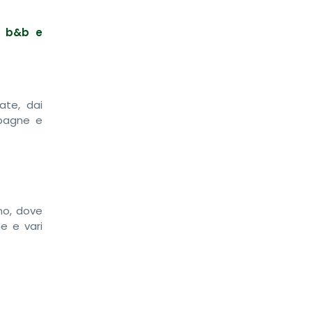
l, b&b e
ate, dai
mpagne e
ano, dove
e e vari