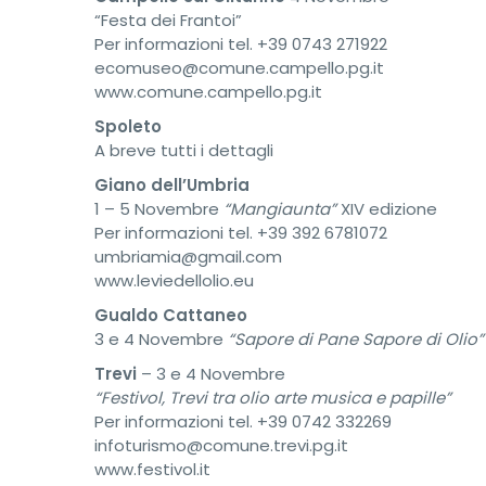
“Festa dei Frantoi”
Per informazioni tel. +39 0743 271922
ecomuseo@comune.campello.pg.it
www.comune.campello.pg.it
Spoleto
A breve tutti i dettagli
Giano dell’Umbria
1 – 5 Novembre
“Mangiaunta”
XIV edizione
Per informazioni tel. +39 392 6781072
umbriamia@gmail.com
www.leviedellolio.eu
Gualdo Cattaneo
3 e 4 Novembre
“Sapore di Pane Sapore di Olio”
Trevi
– 3 e 4 Novembre
“Festivol, Trevi tra olio arte musica e papille”
Per informazioni tel. +39 0742 332269
infoturismo@comune.trevi.pg.it
www.festivol.it