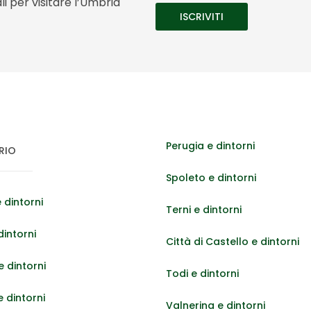
i per visitare l’Umbria
Perugia e dintorni
RIO
Spoleto e dintorni
 dintorni
Terni e dintorni
dintorni
Città di Castello e dintorni
 dintorni
Todi e dintorni
e dintorni
Valnerina e dintorni