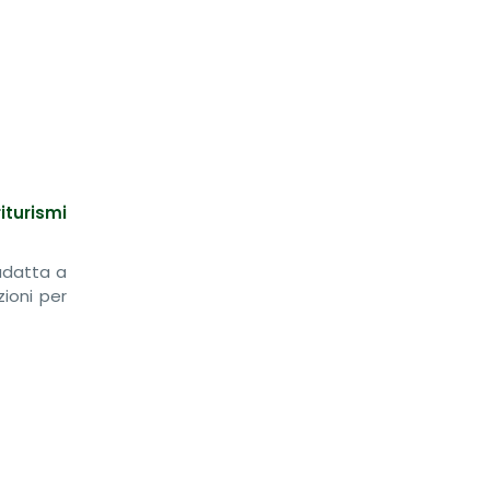
iturismi
 adatta a
zioni per