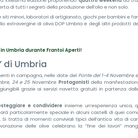
sua XXIesima edizione proponendo
quattro weekend
da tra
perta di tutti i segreti della produzione dell’olio e non solo.
e siti minori, laboratori di artigianato, giochi per bambini e fa
o extravergine di oliva DOP Umbria e degli altri prodotti de
 in Umbria durante Frantoi Aperti!
’ di Umbria
enti in campagna, nelle date del
Ponte del 1-4 Novembre e 
embre, 24 e 25 Novembre
.
Protagonisti
della manifestazio
iungibili grazie ai servizi navetta gratuiti in partenza dal
esteggiare e condividere
insieme un’esperienza unica, qu
sarà particolarmente speciale in alcuni castelli di quei comu
.
Si tratta di momenti conviviali tipici dell’antica vita di 
avorazione delle olive celebrano la “fine dei lavori” man