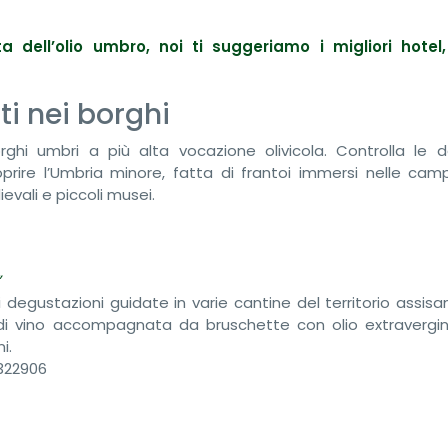
a dell’olio umbro, noi ti suggeriamo i migliori hote
i nei borghi
rghi umbri a più alta vocazione olivicola. Controlla le d
oprire l’Umbria minore, fatta di frantoi immersi nelle ca
evali e piccoli musei.
”
 degustazioni guidate in varie cantine del territorio assis
 di vino accompagnata da bruschette con olio extravergin
i.
4322906