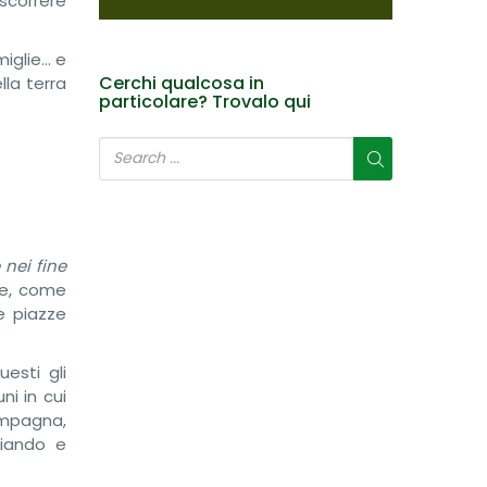
scorrere
miglie… e
Cerchi qualcosa in
lla terra
particolare? Trovalo qui
nei fine
ne, come
le piazze
esti gli
ni in cui
campagna,
giando e