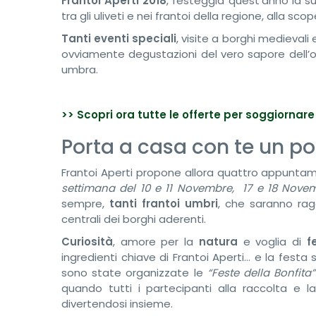
Frantoi Aperti 2018
, festeggia quest’anno la 
tra gli uliveti e nei frantoi della regione, alla sco
Tanti eventi speciali
, visite a borghi medievali 
ovviamente degustazioni del vero sapore dell’oli
umbra.
>> Scopri ora tutte le offerte per soggiornare
Porta a casa con te un po
Frantoi Aperti propone allora quattro appuntam
settimana del 10 e 11 Novembre, 17 e 18 Nov
sempre,
tanti frantoi umbri
, che saranno ragg
centrali dei borghi aderenti.
Curiosità
, amore per la
natura
e voglia di
f
ingredienti chiave di Frantoi Aperti… e la festa 
sono state organizzate le
“Feste della Bonfita”
quando tutti i partecipanti alla raccolta e l
divertendosi insieme.