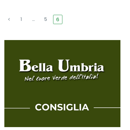
1
…
5
6