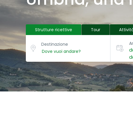
Strutture ricettive
Tour
Attivit
A
Destinazione
d
d