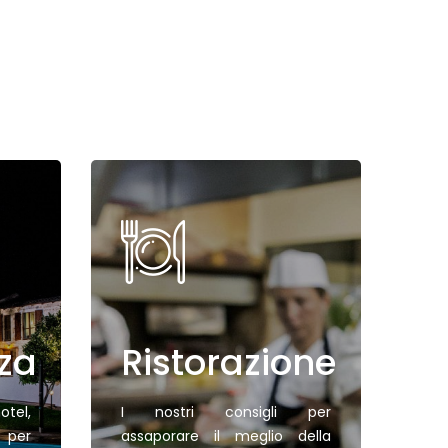
za
Ristorazione
tel,
I nostri consigli per
per
assaporare il meglio della