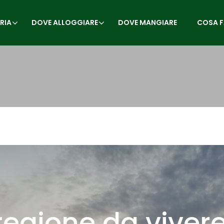
RIA
DOVE ALLOGGIARE
DOVE MANGIARE
COSA F
regione da viver