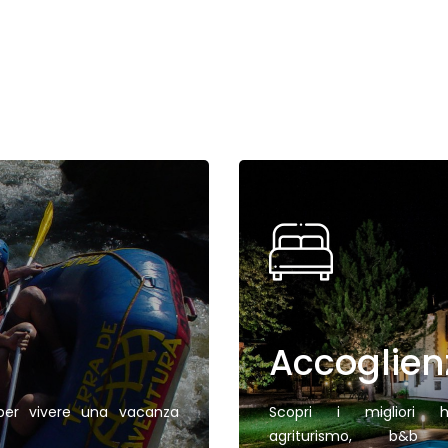
Accoglien
 per vivere una vacanza
Scopri i migliori ho
agriturismo, b&b 