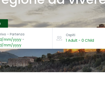
à
rrivo - Partenza
Ospiti
d/mm/yyyy
-
1 Adult
-
0 Child
d/mm/yyyy