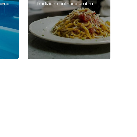
orno
tradizione culinaria umbra