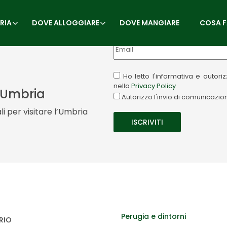
RIA
DOVE ALLOGGIARE
DOVE MANGIARE
COSA F
Ho letto l'informativa e autor
nella
Privacy Policy
a Umbria
Autorizzo l'invio di comunicazi
i per visitare l’Umbria
Perugia e dintorni
RIO