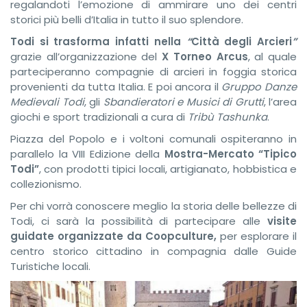
regalandoti l’emozione di ammirare uno dei centri
storici più belli d’Italia in tutto il suo splendore.
Todi si trasforma infatti nella
“
Città degli Arcieri
”
grazie all’organizzazione del
X Torneo Arcus
, al quale
parteciperanno compagnie di arcieri in foggia storica
provenienti da tutta Italia. E poi ancora il
Gruppo Danze
Medievali Todi
, gli
Sbandieratori e Musici di Grutti
, l’area
giochi e sport tradizionali a cura di
Tribù Tashunka
.
Piazza del Popolo e i voltoni comunali ospiteranno in
parallelo la VIII Edizione della
Mostra-Mercato “Tipico
Todi”
, con prodotti tipici locali, artigianato, hobbistica e
collezionismo.
Per chi vorrà conoscere meglio la storia delle bellezze di
Todi, ci sarà la possibilità di partecipare alle
visite
guidate organizzate da Coopculture,
per esplorare il
centro storico cittadino in compagnia dalle Guide
Turistiche locali.