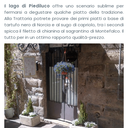
Il
lago di Piediluco
offre uno scenario sublime per
fermarsi a degustare qualche piatto della tradizione.
Alla Trattoria potrete provare dei primi piatti a base di
tartufo nero di Norcia e al sugo di capriolo, tra i secondi
spicca il filetto di chianina al sagrantino di Montefalco. Il
tutto per in un ottimo rapporto qualità-prezzo.