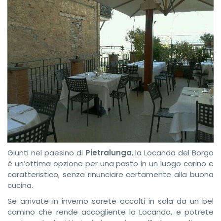
Giunti nel paesino di
Pietralunga
, la Locanda del Borgo
è un’ottima opzione per una pasto in un luogo carino e
caratteristico, senza rinunciare certamente alla buona
cucina.
Se arrivate in inverno sarete accolti in sala da un bel
camino che rende accogliente la Locanda, e potrete