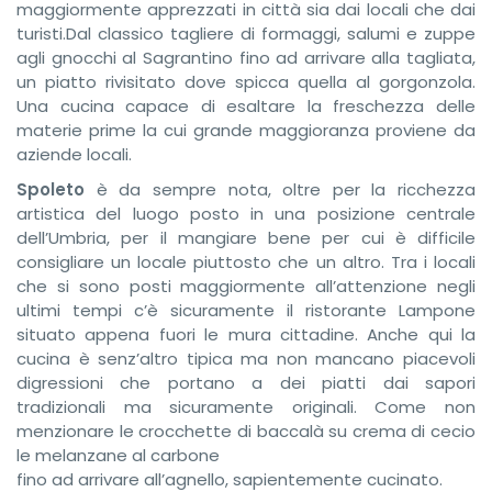
maggiormente apprezzati in città sia dai locali che dai
turisti.Dal classico tagliere di formaggi, salumi e zuppe
agli gnocchi al Sagrantino fino ad arrivare alla tagliata,
un piatto rivisitato dove spicca quella al gorgonzola.
Una cucina capace di esaltare la freschezza delle
materie prime la cui grande maggioranza proviene da
aziende locali.
Spoleto
è da sempre nota, oltre per la ricchezza
artistica del luogo posto in una posizione centrale
dell’Umbria, per il mangiare bene per cui è difficile
consigliare un locale piuttosto che un altro. Tra i locali
che si sono posti maggiormente all’attenzione negli
ultimi tempi c’è sicuramente il ristorante Lampone
situato appena fuori le mura cittadine. Anche qui la
cucina è senz’altro tipica ma non mancano piacevoli
digressioni che portano a dei piatti dai sapori
tradizionali ma sicuramente originali. Come non
menzionare le crocchette di baccalà su crema di cecio
le melanzane al carbone
fino ad arrivare all’agnello, sapientemente cucinato.