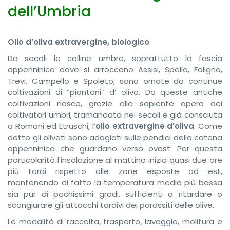
dell’Umbria
Olio d’oliva extravergine, biologico
Da secoli le colline umbre, soprattutto la fascia
appenninica dove si arroccano Assisi, Spello, Foligno,
Trevi, Campello e Spoleto, sono ornate da continue
coltivazioni di “piantoni” d’ olivo. Da queste antiche
coltivazioni nasce, grazie alla sapiente opera dei
coltivatori umbri, tramandata nei secoli e già consciuta
a Romani ed Etruschi, l’
olio extravergine d’oliva
. Come
detto gli oliveti sono adagiati sulle pendici della catena
appenninica che guardano verso ovest. Per questa
particolarità l’insolazione al mattino inizia quasi due ore
più tardi rispetto alle zone esposte ad est,
mantenendo di fatto la temperatura media più bassa
sia pur di pochissimi gradi, sufficienti a ritardare o
scongiurare gli attacchi tardivi dei parassiti delle olive.
Le modalità di raccolta, trasporto, lavaggio, molitura e