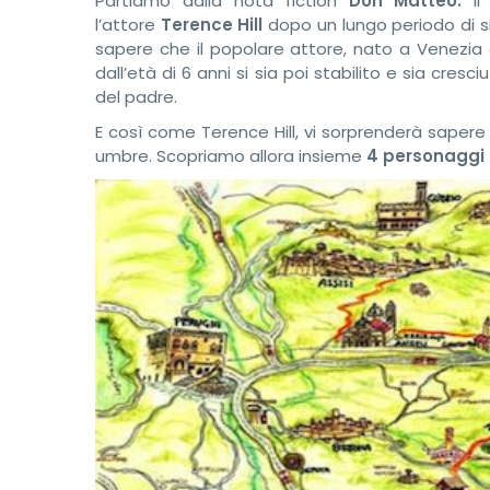
Partiamo dalla nota fiction
Don Matteo:
i
l’attore
Terence Hill
dopo un lungo periodo di sil
sapere che il popolare attore, nato a Venezi
dall’età di 6 anni si sia poi stabilito e sia cres
del padre.
E così come Terence Hill, vi sorprenderà sapere 
umbre. Scopriamo allora insieme
4 personaggi 