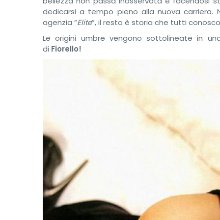
bellezza non passa inosservata e facendosi st
dedicarsi a tempo pieno alla nuova carriera. N
agenzia “
Elite
”, il resto è storia che tutti conosc
Le origini umbre vengono sottolineate in 
di
Fiorello!