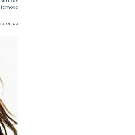
sità per
a famosa
ofonica