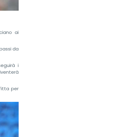
ciano ai
 passi da
eguirà i
iventerà
itta per