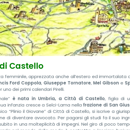
 di Castello
a femminile, apprezzata anche all’estero ed immortalata d
ncis Ford Coppola
,
Giuseppe Tornatore
,
Mel Gibson
e
Sp
uno dei primi calendari Pirelli.
onale”
è nata in Umbria, a Città di Castello
, figlia di
sua infanzia cresce a Selci-Lama nella
frazione di
San Gius
o “Plinio il Giovane” di Città di Castello, si iscrive a giuri
ione di diventare avvocato.
Per pagarsi gli studi fa il suo ing
 subito in una molteplicità di impegni. Nel giro di poco temp