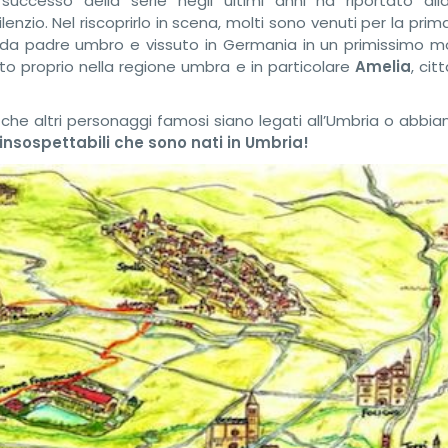
l successo della serie negli ultimi anni ha riportato alla
enzio. Nel riscoprirlo in scena, molti sono venuti per la prim
a da padre umbro e vissuto in Germania in un primissimo 
ciuto proprio nella regione umbra e in particolare
Amelia
, cit
che altri personaggi famosi siano legati all’Umbria o abbian
insospettabili che sono nati in Umbria!