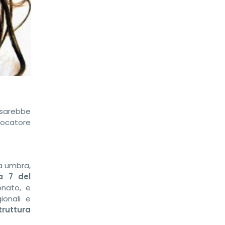
 sarebbe
iocatore
ra umbra,
a 7
del
onato, e
ionali e
truttura