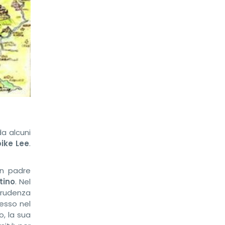
a alcuni
ike Lee
.
 un padre
tino
. Nel
sprudenza
resso nel
o, la sua