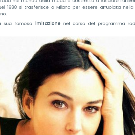
rada nel mondo della moda è costretta a lasciare l’univer
el 1988 si trasferisce a Milano per essere arruolata nell
ono.
una sua famosa
imitazione
nel corso del programma radi