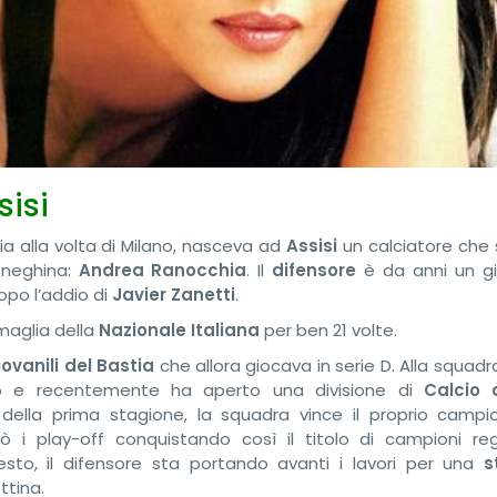
sisi
ia alla volta di Milano, nasceva ad
Assisi
un calciatore che
neghina:
Andrea Ranocchia
. Il
difensore
è da anni un g
po l’addio di
Javier Zanetti
.
 maglia della
Nazionale Italiana
per ben 21 volte.
iovanili del Bastia
che allora giocava in serie D. Alla squad
o e recentemente ha aperto una divisione di
Calcio 
 della prima stagione, la squadra vince il proprio campi
 i play-off conquistando così il titolo di campioni reg
uesto, il difensore sta portando avanti i lavori per una
s
ttina.