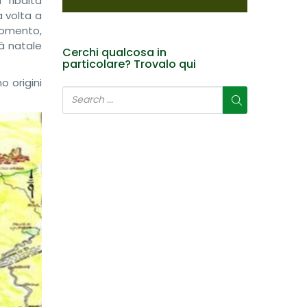
 ribalta
a volta a
momento,
tà natale
Cerchi qualcosa in
particolare? Trovalo qui
o origini