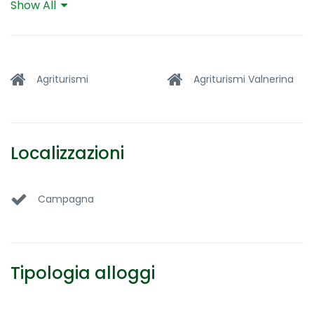
Show All
Piscina esterna
Ristorante
TV satellitare
Wi-Fi
Agriturismi
Agriturismi Valnerina
Localizzazioni
Campagna
Tipologia alloggi