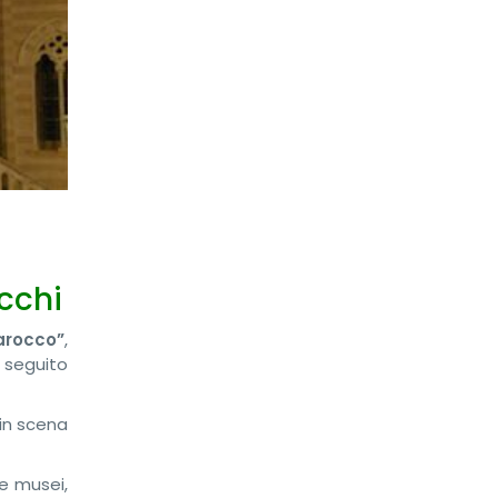
occhi
arocco”
,
 seguito
in scena
 e musei,