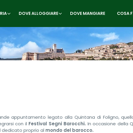
RIA
DOVE ALLOGGIARE
DOVE MANGIARE
COSA F
ande appuntamento legato alla Quintana di Foligno, quell
grarsi con il
Festival Segni Barocchi.
In occasione della Q
val dedicato proprio al
mondo del barocco.