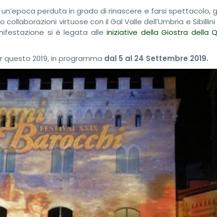
 un’epoca perduta in grado di rinascere e farsi spettacolo, 
ollaborazioni virtuose con il Gal Valle dell’Umbria e Sibillin
anifestazione si è legata alle
iniziative della Giostra della 
er questo 2019, in programma
dal 5 al 24 Settembre 2019.