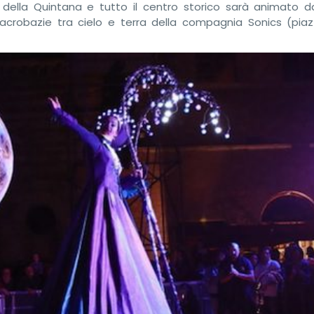
 della Quintana e tutto il centro storico sarà animato da
 acrobazie tra cielo e terra della compagnia Sonics (piaz