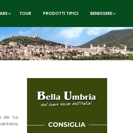
ARE
TOUR
PRODOTTI TIPICI
BENESSERE
o de “La
uintana,