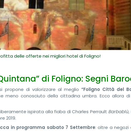
itta delle offerte nei migliori hotel di Foligno!
 “Quintana” di Foligno: Segni Bar
 si propone di valorizzare al meglio
“Foligno Città del B
e meno conosciuto della cittadina umbra. Ecco allora di
beramente ispirata alla fiaba di Charles Perrault
Barbablù,
re 2019.
occa
in programma sabato 7 Settembre
: oltre a negozi