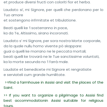
et produce diversi fructi con coloriti fior et herba.
Laudato si’, mi Signore, per quelli che perdonano per lo
Tuo amore
et sostengono infrmitate et tribulatione.
Beati quelli ke ‘l sosterranno in pace,
ka da Te, Altissimo, sirano incoronati.
Laudato s’ mi Signore, per sora nostra Morte corporale,
da la quale nullu homo vivente pò skappare:
guai a quelli ke morrano ne le peccata mortali;
beati quelli ke trovarà ne le Tue sanctissime voluntati,
ka la morte secunda no ‘l farrà male.
Laudate et benedicete mi Signore et rengratiate
e serviateli cum grande humilitate.
>>Find a farmhouse in Assisi and visit the places of the
Saint.
>> If you want to organize a pilgrimage to Assisi find
best accommodationin Assisi suitable for religious
tours.