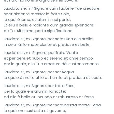
et nullu homo ène dignu te mentovare.
Laudato sie, mi’ Signore cum tucte le Tue creature,
spetialmente messor lo frate Sole,
lo qual è iorno, et allumini noi per lui.
Et ellu è bellu e radiante cum grande splendore:
de Te, Altissimo, porta significatione.
Laudato si’, mi Signore, per sora Luna e le stelle:
in celu l’ài formate clarite et pretiose et belle.
Laudato si’, mi’ Signore, per frate Vento
et per aere et nubilo et sereno et onne tempo,
per lo quale, a le Tue creature dài sustentamento.
Laudato si’, mi Signore, per sor’Acqua.
la quale è multo utile et humile et pretiosa et casta.
Laudato si’, mi Signore, per frate Focu,
per lo quale ennallumini la nocte:
ed ello è bello et iocundo et robustoso et forte.
Laudato si’, mi Signore, per sora nostra matre Terra,
la quale ne sustenta et governa,