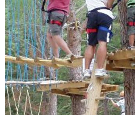
From Castelluccio di Norcia to Amelia:
ancient and eternal splendor
We start from Castelluccio di Norcia and arrive in
Norcia, a gastronomic oasis known all over the
world, until we touch a real jewel handed down to
us from the Middle Ages