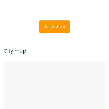
Scopri di più
City map
Guida Santa Rita da Cascia
The Association of Towns of Valnerina, in
cooperation with the Augustinian community of