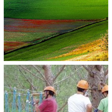
What to see in Valnerina in one day
Scopri cosa vedere in Valnerina in un giorno con la
nostra mini-guida! La verde vallata attraversata
dal fiume Nera è un territorio ricco di storia,
cultura e tradizione ottimo per [...]