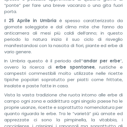
“ponte” per fare una breve vacanza o una gita fuori
porta.
Il
25 Aprile in Umbria
è spesso caratterizzato da
giornate soleggiate e dal clima mite che fanno da
anticamera ali mesi più caldi dell’anno; in questo
periodo la natura inizia il suo ciclo di risveglio
manifestandosi con la nascita di fiori, piante ed erbe di
vario genere.
In Umbria questo è il periodo dell’“
andar per erbe
”,
ovvero la ricerca di
erbe spontanee
, rustiche e
campestri commestibili molto utilizzate nelle ricette
tipiche popolari sopratutto per piatti come frittate,
insalate e paste fatte in casa.
Vista la vasta tradizione che ruota intorno alle erbe di
campo ogni zona e addirittura ogni singolo paese ha le
proprie usanze, ricette e soprattutto nomenclatura per
quanto riguarda le erbe. Tra le “varietà” più amate ed
apprezzate ci sono la pimpinella, la vitabbia, i
caccialepre, i crispigni, i raponzoli ma soprattutto gli