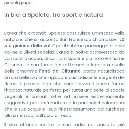
piccoli gruppi.
In bici a Spoleto, tra sport e natura
L’area che circonda Spoleto costituisce un’estesa valle
naturale, che si racconta San Francesco chiamasse
“La
più gioiosa delle valli”
per il sublime paesaggio di dolci
colline e uliveti secolari. L’area è inoltre attraversata da
vari corsi d’acqua, di cui il principale e più noto è il fiume
Clitunno. La sua fama è strettamente legata a quella
delle omonime
Fonti del Clitunno
, parco naturalistico
di rara bellezza che ingloba e custodisce le sorgenti del
fiume. Il piccolo lago che caratterizza il parco forma
l’habitat naturale perfetto per tutta una serie di specie
vegetali e animali, oltre ad essere estremamente
suggestive per le sfumature e le particolari colorazioni
che le sue acque e i suoi riflessi assumono: dal turchese
allo smeraldo, dall’ocra al rosso.
Il sito affonda inoltre le sue radici nel passato più