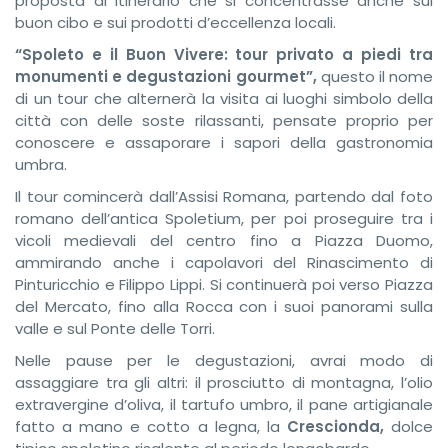
proposta di itinerario che si concentrasse anche sul
buon cibo e sui prodotti d’eccellenza locali.
“Spoleto e il Buon Vivere: tour privato a piedi tra
monumenti e degustazioni gourmet”,
questo il nome
di un tour che alternerà la visita ai luoghi simbolo della
città con delle soste rilassanti, pensate proprio per
conoscere e assaporare i sapori della gastronomia
umbra.
Il tour comincerà dall’Assisi Romana, partendo dal foto
romano dell’antica Spoletium, per poi proseguire tra i
vicoli medievali del centro fino a Piazza Duomo,
ammirando anche i capolavori del Rinascimento di
Pinturicchio e Filippo Lippi. Si continuerà poi verso Piazza
del Mercato, fino alla Rocca con i suoi panorami sulla
valle e sul Ponte delle Torri.
Nelle pause per le degustazioni, avrai modo di
assaggiare tra gli altri: il prosciutto di montagna, l’olio
extravergine d’oliva, il tartufo umbro, il pane artigianale
fatto a mano e cotto a legna, la
Crescionda,
dolce