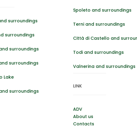
Spoleto and surroundings
and surroundings
Terni and surroundings
nd surroundings
Città di Castello and surrou
and surroundings
Todi and surroundings
 and surroundings
Valnerina and surroundings
o Lake
LINK
 and surroundings
ADV
About us
Contacts