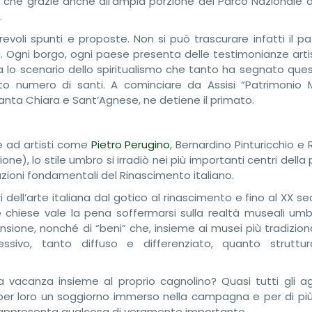
i, che grazie anche all’ampia porzione del Parco Nazionale 
.
revoli spunti e proposte. Non si può trascurare infatti il p
a. Ogni borgo, ogni paese presenta delle testimonianze arti
a lo scenario dello spiritualismo che tanto ha segnato ques
lto numero di santi. A cominciare da Assisi “Patrimonio 
anta Chiara e Sant’Agnese, ne detiene il primato.
ie ad artisti come
Pietro Perugino
, Bernardino Pinturicchio e 
e), lo stile umbro si irradiò nei più importanti centri della 
azioni fondamentali del Rinascimento italiano.
dell’arte italiana dal gotico al rinascimento e fino al XX se
e chiese vale la pena soffermarsi sulla realtà museali umbr
ensione, nonché di “beni” che, insieme ai musei più tradizi
ssivo, tanto diffuso e differenziato, quanto struttu
 vacanza insieme al proprio cagnolino? Quasi tutti gli agr
er loro un soggiorno immerso nella campagna e per di più 
rappresenta qualcosa di veramente importante.