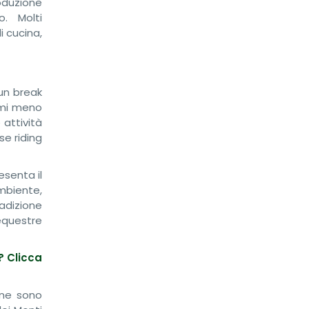
oduzione
o. Molti
i cucina,
 un break
itmi meno
 attività
se riding
esenta il
mbiente,
adizione
 equestre
? Clicca
 ne sono