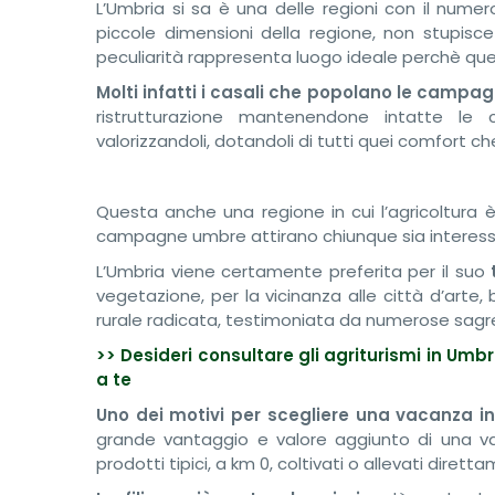
L’Umbria si sa è una delle regioni con il numero
piccole dimensioni della regione, non stupisc
peculiarità rappresenta luogo ideale perchè ques
Molti infatti i casali
che popolano le campa
ristrutturazione mantenendone intatte le car
valorizzandoli, dotandoli di tutti quei comfort ch
Questa anche una regione in cui l’agricoltura è 
campagne umbre attirano chiunque sia interessa
L’Umbria viene certamente preferita per il suo
vegetazione, per la vicinanza alle città d’arte,
rurale radicata, testimoniata da numerose sagre ed
>> Desideri consultare gli agriturismi in Umbr
a te
Uno dei motivi per scegliere una vacanza in
grande vantaggio e valore aggiunto di una vac
prodotti tipici, a km 0, coltivati o allevati diret