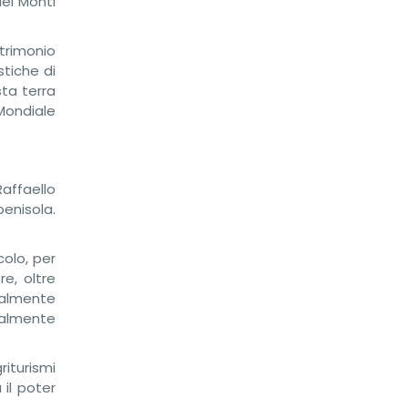
dei Monti
atrimonio
stiche di
ta terra
Mondiale
Raffaello
penisola.
colo, per
e, oltre
onalmente
ralmente
iturismi
il poter