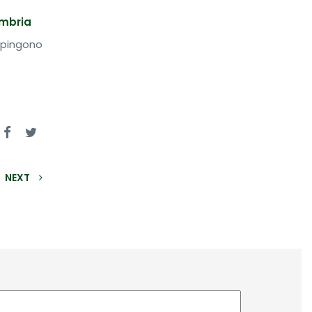
 Umbria
 spingono
NEXT