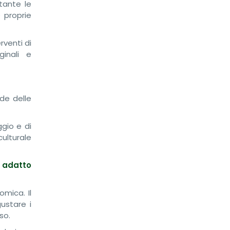
stante le
 proprie
rventi di
ginali e
rde delle
ggio e di
culturale
ù adatto
omica. Il
ustare i
so.