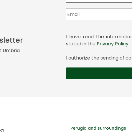
I have read the informatio
sletter
stated in the
Privacy Policy
it Umbria
I authorize the sending of
Perugia and surroundings
RY