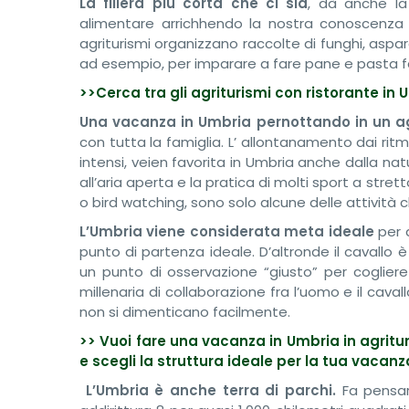
La filiera più corta che ci sia
, dà anche la
alimentare arrichhendo la nostra conoscenza i
agriturismi organizzano raccolte di funghi, aspa
ad esempio, per imparare a fare pane e pasta fa
>>Cerca tra gli agriturismi con ristorante i
Una vacanza in Umbria pernottando in un a
con tutta la famiglia. L’ allontanamento dai ritmi 
intensi, veien favorita in Umbria anche dalla natu
all’aria aperta e la pratica di molti sport a stret
o bird watching, sono solo alcune delle attività 
L’Umbria viene considerata meta ideale
per q
punto di partenza ideale. D’altronde il cavall
un punto di osservazione “giusto” per cogliere
millenaria di collaborazione fra l’uomo e il caval
non si dimenticano facilmente.
>> Vuoi fare una vacanza in Umbria in agritur
e scegli la struttura ideale per la tua vacanz
L’Umbria è anche terra di parchi.
Fa pensare