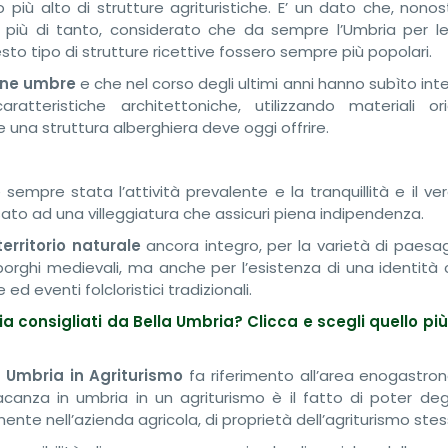
 più alto di strutture agrituristiche. E’ un dato che, nono
e più di tanto, considerato che da sempre l’Umbria per le
to tipo di strutture ricettive fossero sempre più popolari.
gne umbre
e che nel corso degli ultimi anni hanno subìto inte
atteristiche architettoniche, utilizzando materiali ori
e una struttura alberghiera deve oggi offrire.
sempre stata l’attività prevalente e la tranquillità e il ve
to ad una villeggiatura che assicuri piena indipendenza.
territorio naturale
ancora integro, per la varietà di paesa
 borghi medievali, ma anche per l’esistenza di una identità 
 eventi folcloristici tradizionali.
ia consigliati da Bella Umbria? Clicca e scegli quello pi
 Umbria in Agriturismo
fa riferimento all’area enogastron
anza in umbria in un agriturismo è il fatto di poter deg
tamente nell’azienda agricola, di proprietà dell’agriturismo stes