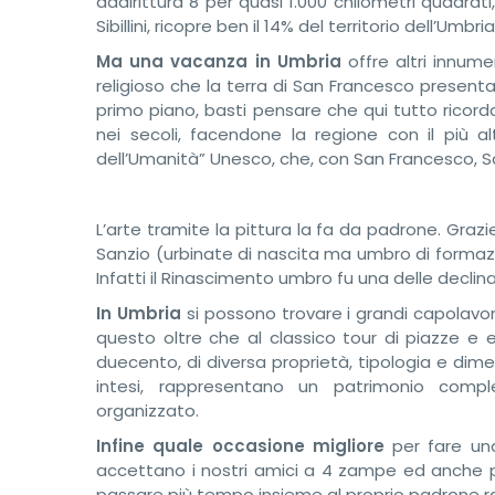
addirittura 8 per quasi 1.000 chilometri quadrat
Sibillini, ricopre ben il 14% del territorio dell’Umbria
Ma una vacanza in Umbria
offre altri innume
religioso che la terra di San Francesco present
primo piano, basti pensare che qui tutto ricord
nei secoli, facendone la regione con il più a
dell’Umanità” Unesco, che, con San Francesco, S
L’arte tramite la pittura la fa da padrone. Graz
Sanzio (urbinate di nascita ma umbro di formazion
Infatti il Rinascimento umbro fu una delle declin
In Umbria
si possono trovare i grandi capolavori 
questo oltre che al classico tour di piazze e 
duecento, di diversa proprietà, tipologia e dim
intesi, rappresentano un patrimonio comple
organizzato.
Infine quale occasione migliore
per fare una
accettano i nostri amici a 4 zampe ed anche p
passare più tempo insieme al proprio padrone 