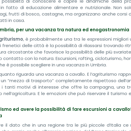
 possibilità di conoscere e capire le dinamiche della pr
n fatto di educazione alimentare e nutrizionale. Non sol
ragi, frutti di bosco, castagne, ma organizzano anche corsi d
tti in casa.
n Umbria, per una vacanza tra natura ed enogastronomia
griturismo
, è probabilmente una tra le espressioni migliori
frenetici delle città è la possibilità di rilassarsi trovando r
ra circostante che favorisce la possibilità delle più svariate
to contatto con la natura. Escursioni, rafting, cicloturismo, hor
che è possibile scegliere in una vacanza in Umbria.
uanto riguarda una vacanza a cavallo. E l’agriturismo rappr
o è un “mezzo di trasporto” completamente rispettoso dell’a
 i tanti motivi di interesse che offre la campagna, una tr
lo nell’agricoltura. E le emozioni che può riservare il turismo
ismo ed avere la possibilità di fare escursioni a cavallo
a
 il dato che in una regione tra le più piccole d’Italia ce